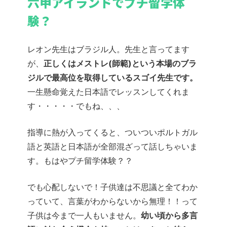
六甲アイランドでプチ留学体
験？
レオン先生はブラジル人。
先生と言ってます
が、
正しくはメストレ(師範)という本場のブラ
ジルで最高位を取得しているスゴイ先生です。
一生懸命覚えた日本語でレッスンしてくれま
す・・・・・でもね、、、
指導に熱が入ってくると、ついついポルトガル
語と英語と日本語が全部混ざって話しちゃいま
す。もはやプチ留学体験？？
でも心配しないで！子供達は不思議と全てわか
っていて、言葉がわからないから無理！！って
子供は今まで一人もいません。
幼い頃から多言