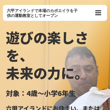
六甲アイランドで
本場のカポエイラを
子
供の運動教室としてオープン
遊びの楽しさ
を、
未来の力に。
対象：4歳
小学6年生
〜
六甲アイランドにお住まい、または