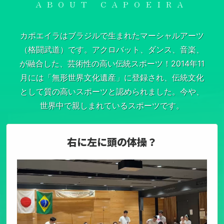
ABOUT CAPOEIRA
カポエイラはブラジルで生まれたマーシャルアーツ
（格闘武道）です。
アクロバット、ダンス、音楽、
が融合した、芸術性の高い伝統スポーツ！
2014年11
月には「無形世界文化遺産」に登録され、伝統文化
として質の高いスポーツと認められました。
今や、
世界中で親しまれているスポーツです。
右に左に頭の体操？