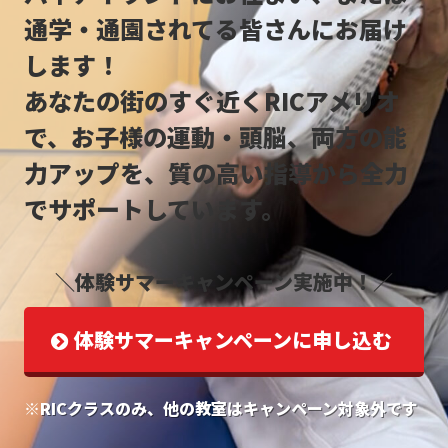
通学・通園されてる皆さんにお届け
します！
あなたの街のすぐ近くRICアメリオ
で、お子様の運動・頭脳、両方の能
力アップを、質の高い指導から全力
でサポートしています。
＼体験サマーキャンペーン実施中！／
体験サマーキャンペーン
に申し込む
※
RICクラスのみ、他の教室はキャンペーン対象外です